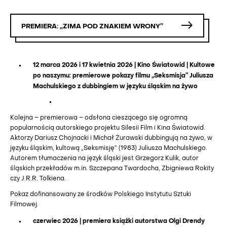
PREMIERA: „ZIMA POD ZNAKIEM WRONY”
12 marca 2026 i 17 kwietnia 2026 | Kino Światowid | Kultowe
po naszymu: premierowe pokazy filmu „Seksmisja” Juliusza
Machulskiego z dubbingiem w języku śląskim na żywo
Kolejna – premierowa – odsłona cieszącego się ogromną
popularnością autorskiego projektu Silesii Film i Kina Światowid.
Aktorzy Dariusz Chojnacki i Michał Żurawski dubbingują na żywo, w
języku śląskim, kultową „Seksmisję” (1983) Juliusza Machulskiego.
Autorem tłumaczenia na język śląski jest Grzegorz Kulik, autor
śląskich przekładów m.in. Szczepana Twardocha, Zbigniewa Rokity
czy J.R.R. Tolkiena.
Pokaz dofinansowany ze środków Polskiego Instytutu Sztuki
Filmowej.
czerwiec 2026
| premiera książki autorstwa Olgi Drendy