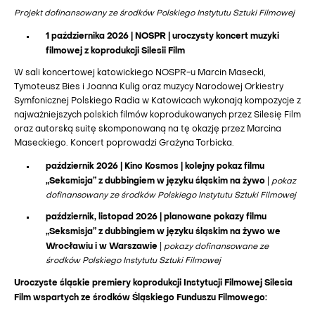
Projekt dofinansowany ze środków Polskiego Instytutu Sztuki Filmowej
1 października 2026 | NOSPR | uroczysty koncert muzyki
filmowej z koprodukcji Silesii Film
W sali koncertowej katowickiego NOSPR-u Marcin Masecki,
Tymoteusz Bies i Joanna Kulig oraz muzycy Narodowej Orkiestry
Symfonicznej Polskiego Radia w Katowicach wykonają kompozycje z
najważniejszych polskich filmów koprodukowanych przez Silesię Film
oraz autorską suitę skomponowaną na tę okazję przez Marcina
Maseckiego. Koncert poprowadzi Grażyna Torbicka.
październik 2026 | Kino Kosmos | kolejny pokaz filmu
„Seksmisja” z dubbingiem w języku śląskim na żywo
|
pokaz
dofinansowany ze środków Polskiego Instytutu Sztuki Filmowej
październik, listopad 2026 | planowane pokazy filmu
„Seksmisja” z dubbingiem w języku śląskim na żywo we
Wrocławiu i w Warszawie
|
pokazy dofinansowane ze
środków Polskiego Instytutu Sztuki Filmowej
Uroczyste śląskie premiery koprodukcji Instytucji Filmowej Silesia
Film wspartych ze środków Śląskiego Funduszu Filmowego: