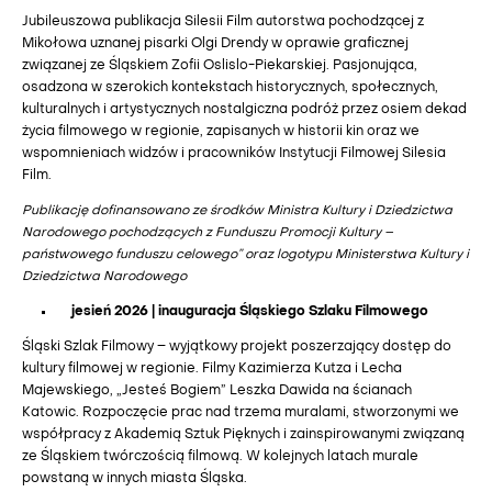
Jubileuszowa publikacja Silesii Film autorstwa pochodzącej z
Mikołowa uznanej pisarki Olgi Drendy w oprawie graficznej
związanej ze Śląskiem Zofii Oslislo-Piekarskiej. Pasjonująca,
osadzona w szerokich kontekstach historycznych, społecznych,
kulturalnych i artystycznych nostalgiczna podróż przez osiem dekad
życia filmowego w regionie, zapisanych w historii kin oraz we
wspomnieniach widzów i pracowników Instytucji Filmowej Silesia
Film.
Publikację dofinansowano ze środków Ministra Kultury i Dziedzictwa
Narodowego pochodzących z Funduszu Promocji Kultury –
państwowego funduszu celowego” oraz logotypu Ministerstwa Kultury i
Dziedzictwa Narodowego
jesień 2026 | inauguracja Śląskiego Szlaku Filmowego
Śląski Szlak Filmowy – wyjątkowy projekt poszerzający dostęp do
kultury filmowej w regionie. Filmy Kazimierza Kutza i Lecha
Majewskiego, „Jesteś Bogiem” Leszka Dawida na ścianach
Katowic. Rozpoczęcie prac nad trzema muralami, stworzonymi we
współpracy z Akademią Sztuk Pięknych i zainspirowanymi związaną
ze Śląskiem twórczością filmową. W kolejnych latach murale
powstaną w innych miasta Śląska.