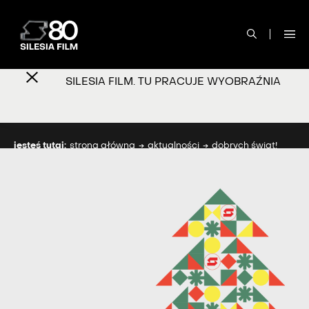
SILESIA FILM. TU PRACUJE WYOBRAŹNIA
jesteś tutaj:
strona główna
aktualności
dobrych świąt!