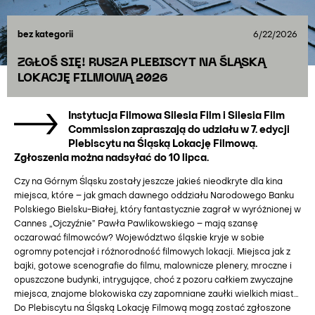
bez kategorii
6/22/2026
ZGŁOŚ SIĘ! RUSZA PLEBISCYT NA ŚLĄSKĄ
LOKACJĘ FILMOWĄ 2026
Instytucja Filmowa Silesia Film i Silesia Film
Commission zapraszają do udziału w 7. edycji
Plebiscytu na Śląską Lokację Filmową.
Zgłoszenia można nadsyłać do 10 lipca.
Czy na Górnym Śląsku zostały jeszcze jakieś nieodkryte dla kina
miejsca, które – jak gmach dawnego oddziału Narodowego Banku
Polskiego Bielsku-Białej, który fantastycznie zagrał w wyróżnionej w
Cannes „Ojczyźnie” Pawła Pawlikowskiego – mają szansę
oczarować filmowców? Województwo śląskie kryje w sobie
ogromny potencjał i różnorodność filmowych lokacji. Miejsca jak z
bajki, gotowe scenografie do filmu, malownicze plenery, mroczne i
opuszczone budynki, intrygujące, choć z pozoru całkiem zwyczajne
miejsca, znajome blokowiska czy zapomniane zaułki wielkich miast…
Do Plebiscytu na Śląską Lokację Filmową mogą zostać zgłoszone