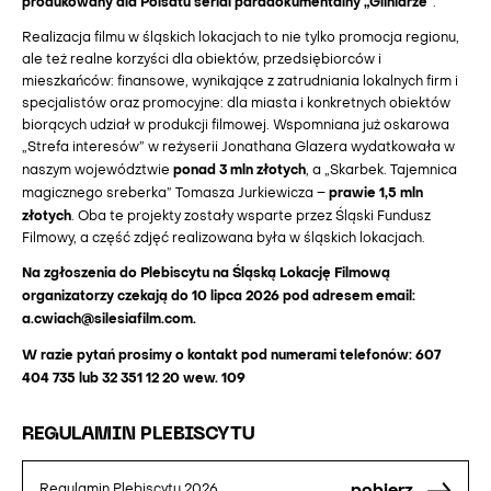
produkowany dla Polsatu serial paradokumentalny „Gliniarze”
.
Realizacja filmu w śląskich lokacjach to nie tylko promocja regionu,
ale też realne korzyści dla obiektów, przedsiębiorców i
mieszkańców: finansowe, wynikające z zatrudniania lokalnych firm i
specjalistów oraz promocyjne: dla miasta i konkretnych obiektów
biorących udział w produkcji filmowej. Wspomniana już oskarowa
„Strefa interesów” w reżyserii Jonathana Glazera wydatkowała w
ponad 3 mln złotych
naszym województwie
, a „Skarbek. Tajemnica
prawie 1,5 mln
magicznego sreberka” Tomasza Jurkiewicza –
złotych
. Oba te projekty zostały wsparte przez Śląski Fundusz
Filmowy, a część zdjęć realizowana była w śląskich lokacjach.
Na zgłoszenia do Plebiscytu na Śląską Lokację Filmową
organizatorzy czekają do 10 lipca 2026 pod adresem email:
a.cwiach@silesiafilm.com
.
W razie pytań prosimy o kontakt pod numerami telefonów: 607
404 735 lub 32 351 12 20 wew. 109
REGULAMIN PLEBISCYTU
pobierz
Regulamin Plebiscytu 2026