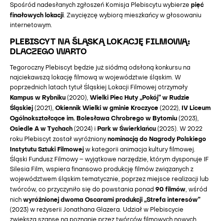
pięć
Spośród nadesłanych zgłoszeń Komisja Plebiscytu wybierze
finałowych lokacji
. Zwycięzcę wybiorą mieszkańcy w głosowaniu
internetowym.
PLEBISCYT NA ŚLĄSKĄ LOKACJĘ FILMOWĄ:
DLACZEGO WARTO
Tegoroczny Plebiscyt będzie już siódmą odsłoną konkursu na
najciekawszą lokację filmową w województwie śląskim. W
poprzednich latach tytuł Śląskiej Lokacji Filmowej otrzymały
Kampus w Rybniku
Wielki Piec Huty „Pokój” w Rudzie
(2020),
Śląskiej
Okiennik Wielki w gminie Kroczyce
IV Liceum
(2021),
(2022),
Ogólnokształcące im. Bolesława Chrobrego w Bytomiu
(2023),
Osiedle A w Tychach
Park w Świerklańcu
(2024) i
(2025). W 2022
nominacją do Nagrody Polskiego
roku Plebiscyt został wyróżniony
Instytutu Sztuki Filmowej
w kategorii animacja kultury filmowej.
Śląski Fundusz Filmowy – wyjątkowe narzędzie, którym dysponuje IF
Silesia Film, wspiera finansowo produkcję filmów związanych z
województwem śląskim tematycznie, poprzez miejsce realizacji lub
90 filmów
twórców, co przyczyniło się do powstania ponad
, wśród
wyróżnionej dwoma Oscarami produkcji „Strefa interesów”
nich
(2023) w reżyserii Jonathana Glazera. Udział w Plebiscycie
zwiększa szansę na poznanie przez twórców filmowych nowych