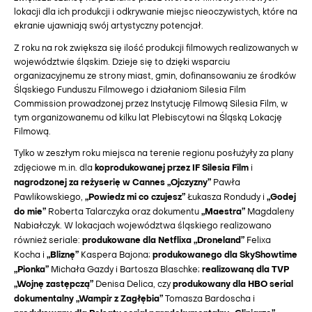
lokacji dla ich produkcji i odkrywanie miejsc nieoczywistych, które na
ekranie ujawniają swój artystyczny potencjał.
Z roku na rok zwiększa się ilość produkcji filmowych realizowanych w
województwie śląskim. Dzieje się to dzięki wsparciu
organizacyjnemu ze strony miast, gmin, dofinansowaniu ze środków
Śląskiego Funduszu Filmowego i działaniom Silesia Film
Commission prowadzonej przez Instytucję Filmową Silesia Film, w
tym organizowanemu od kilku lat Plebiscytowi na Śląską Lokację
Filmową.
Tylko w zeszłym roku miejsca na terenie regionu posłużyły za plany
koprodukowanej przez IF Silesia Film
zdjęciowe m.in. dla
i
nagrodzonej za reżyserię w Cannes „Ojczyzny”
Pawła
„Powiedz mi co czujesz”
„Godej
Pawlikowskiego,
Łukasza Rondudy i
do mie”
„Maestra”
Roberta Talarczyka oraz dokumentu
Magdaleny
Nabiałczyk. W lokacjach województwa śląskiego realizowano
produkowane dla Netflixa „Droneland”
również seriale:
Felixa
„Bliznę”
produkowanego dla SkyShowtime
Kocha i
Kaspera Bajona;
„Pionka”
realizowaną dla TVP
Michała Gazdy i Bartosza Blaschke;
„Wojnę zastępczą”
produkowany dla HBO serial
Denisa Delica, czy
dokumentalny „Wampir z Zagłębia”
Tomasza Bardoscha i