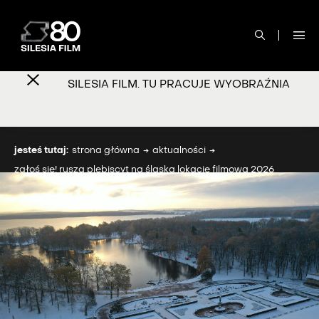
SILESIA FILM. TU PRACUJE WYOBRAŹNIA
jesteś tutaj:
strona główna
aktualności
zgłoś się! rusza plebiscyt na śląską lokację filmową 2026