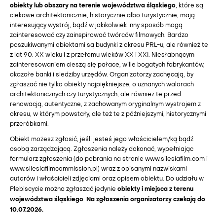
obiekty lub obszary na terenie województwa śląskiego
, które są
ciekawe architektonicznie, historycznie albo turystycznie, mają
interesujący wystrój, bądź w jakikolwiek inny sposób mogą
zainteresować czy zainspirować twórców filmowych. Bardzo
poszukiwanymi obiektami są budynki z okresu PRL-u, ale również te
z lat 90. XX wieku i z przełomu wieków XX i XXI. Niesłabnącym
zainteresowaniem cieszą się pałace, wille bogatych fabrykantów,
okazałe banki i siedziby urzędów. Organizatorzy zachęcają, by
zgłaszać nie tylko obiekty najpiękniejsze, o uznanych walorach
architektonicznych czy turystycznych, ale również te przed
renowacją, autentyczne, z zachowanym oryginalnym wystrojem z
okresu, w którym powstały, ale też te z późniejszymi, historycznymi
przeróbkami.
Obiekt możesz zgłosić, jeśli jesteś jego właścicielem/ką bądź
osobą zarządzającą. Zgłoszenia należy dokonać, wypełniając
formularz zgłoszenia (do pobrania na stronie
www.silesiafilm.com
i
www.silesiafilmcommission.pl
) wraz z opisanymi nazwiskami
autorów i właścicieli zdjęciami oraz opisem obiektu. Do udziału w
obiekty i miejsca z terenu
Plebiscycie można zgłaszać jedynie
województwa śląskiego
Na zgłoszenia organizatorzy czekają do
.
10.07.2026.