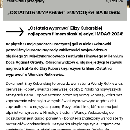
festiwale i przeglądy
5/17/2024
„OSTATNIA WYPRAWA” ZWYCIĘŻA NA MDAG!
„Ostatnia wyprawa” Elizy Kubarskiej
najlepszym filmem śląskiej edycji MDAG 2024!
W piątek 17 maja podczas uroczystej gali w Kinie Światowid
poznaliśmy laureata Nagrody Publiczności Województwa
Śląskiego
21. Międzynarodowego Festiwalu Filmowego Millennium
Docs Against Gravity. Głosami widzów 6. śląskiej edycji festiwalu
nagroda trafiła do Elizy Kubarskiej, reżyserki filmu „Ostatnia
wyprawa” o Wandzie Rutkiewicz.
Dokument Elizy Kubarskiej to prawdziwa historia Wandy Rutkiewicz,
pierwszej kobiety świata i pierwszej osoby z Polski na najwyższych
szczytach ziemi – opowiedziana przez nią samą: kobietę, która bez
zaproszenia wkroczyła w męski świat wypraw wysokogórskich i
zapłaciła za to najwyższą cenę. Reżyserka filmu, która sama jest
alpinistką, wyrusza w Himalaje śladami Wandy. Wskazówką do
poszukiwań jest audio-pamiętnik bohaterki znaleziony wśród sterty
materiałów archiwalnych. Reżyserka eksploruje życie i tajemnicze