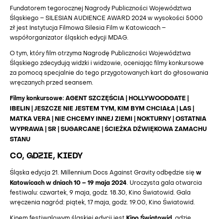
Fundatorem tegorocznej Nagrody Publiczności Województwa
Śląskiego – SILESIAN AUDIENCE AWARD 2024 w wysokości 5000
zł jest Instytucja Filmowa Silesia Film w Katowicach –
współorganizator śląskich edycji MDAG.
O tym, który film otrzyma Nagrodę Publiczności Województwa
Śląskiego zdecydują widzki i widzowie, oceniając filmy konkursowe
za pomocą specjalnie do tego przygotowanych kart do głosowania
wręczanych przed seansem.
Filmy konkursowe: AGENT SZCZĘŚCIA | HOLLYWOODGATE |
IBELIN | JESZCZE NIE JESTEM TYM, KIM BYM CHCIAŁA | LAS |
MATKA VERA | NIE CHCEMY INNEJ ZIEMI | NOKTURNY | OSTATNIA
WYPRAWA | SR | SUGARCANE | ŚCIEŻKA DŹWIĘKOWA ZAMACHU
STANU
CO, GDZIE, KIEDY
w
Śląska edycja 21. Millennium Docs Against Gravity odbędzie się
Katowicach w dniach 10 – 19 maja 2024
. Uroczysta gala otwarcia
festiwalu: czwartek, 9 maja, godz. 18.30, Kino Światowid. Gala
wręczenia nagród: piątek, 17 maja, godz. 19.00, Kino Światowid.
Kino Światowid
Kinem festiwalowym śląskiej edycji jest
, gdzie