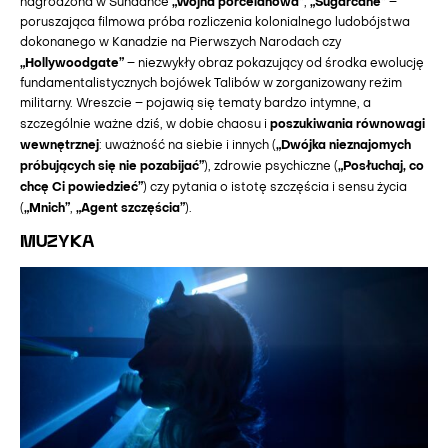
„Wojna porcelanowa”
„Sugarcane”
nagrodzona w Sundance
,
–
poruszająca filmowa próba rozliczenia kolonialnego ludobójstwa
dokonanego w Kanadzie na Pierwszych Narodach czy
„Hollywoodgate”
– niezwykły obraz pokazujący od środka ewolucję
fundamentalistycznych bojówek Talibów w zorganizowany reżim
militarny. Wreszcie – pojawią się tematy bardzo intymne, a
poszukiwania równowagi
szczególnie ważne dziś, w dobie chaosu i
wewnętrznej
„Dwójka nieznajomych
: uważność na siebie i innych (
próbujących się nie pozabijać”
„Posłuchaj, co
), zdrowie psychiczne (
chcę Ci powiedzieć”
) czy pytania o istotę szczęścia i sensu życia
„Mnich”
„Agent szczęścia”
(
,
).
MUZYKA