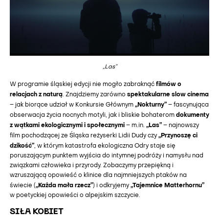
„Las”
filmów o
W programie śląskiej edycji nie mogło zabraknąć
relacjach z naturą
spektakularne slow cinema
. Znajdziemy zarówno
„Nokturny”
– jak biorące udział w Konkursie Głównym
– fascynująca
dokumenty
obserwacja życia nocnych motyli, jak i bliskie bohaterom
z wątkami ekologicznymi i społecznymi
„Las”
– m.in.
– najnowszy
„Przynoszę ci
film pochodzącej ze Śląska reżyserki Lidii Dudy czy
dzikość”
, w którym katastrofa ekologiczna Odry staje się
poruszającym punktem wyjścia do intymnej podróży i namysłu nad
związkami człowieka i przyrody. Zobaczymy przepiękną i
wzruszającą opowieść o klinice dla najmniejszych ptaków na
„Każda mała rzecz”
„Tajemnice Matterhornu”
świecie (
) i odkryjemy
w poetyckiej opowieści o alpejskim szczycie.
SIŁA KOBIET