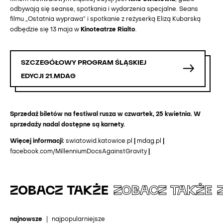
odbywają się seanse, spotkania i wydarzenia specjalne. Seans
filmu „Ostatnia wyprawa” i spotkanie z reżyserką Elizą Kubarską
Kinoteatrze Rialto
odbędzie się 13 maja w
.
SZCZEGÓŁOWY PROGRAM ŚLĄSKIEJ
EDYCJI 21.MDAG
Sprzedaż biletów na festiwal rusza w czwartek, 25 kwietnia. W
sprzedaży nadal dostępne są karnety.
Więcej informacji:
|
|
swiatowid.katowice
.
pl
mdag.pl
|
facebook.com/MillenniumDocsAgainstGravity
ZOBACZ TAKŻE
ZOBACZ TAKŻE
najnowsze
|
najpopularniejsze