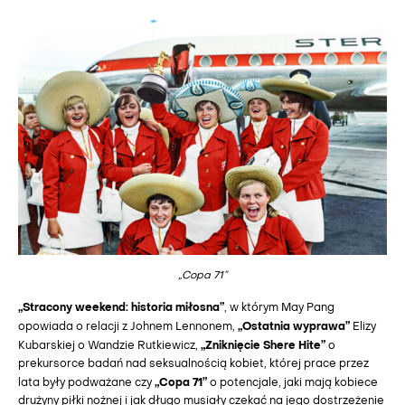
„Copa 71”
„Stracony weekend: historia miłosna”
, w którym May Pang
„Ostatnia wyprawa”
opowiada o relacji z Johnem Lennonem,
Elizy
„Zniknięcie Shere Hite”
Kubarskiej o Wandzie Rutkiewicz,
o
prekursorce badań nad seksualnością kobiet, której prace przez
„Copa 71”
lata były podważane czy
o potencjale, jaki mają kobiece
drużyny piłki nożnej i jak długo musiały czekać na jego dostrzeżenie