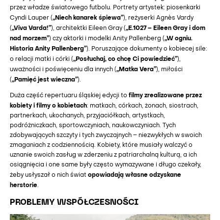
przez władze światowego futbolu. Portrety artystek: piosenkarki
„Niech kanarek śpiewa”
Cyndi Lauper (
), reżyserki Agnès Vardy
„Viva Varda!”
„E.1027 – Eileen Gray i dom
(
), architektki Eileen Gray (
nad morzem”
„W ogniu.
) czy aktorki i modelki Anity Pallenberg (
Historia Anity Pallenberg”
). Poruszające dokumenty o kobiecej sile:
„Posłuchaj, co chcę Ci powiedzieć”
o relacji matki i córki (
),
„Matka Vera”
uważności i poświęceniu dla innych (
), miłości
„Pamięć jest wieczna”
(
).
filmy zrealizowane przez
Duża część repertuaru śląskiej edycji to
kobiety i filmy o kobietach
: matkach, córkach, żonach, siostrach,
partnerkach, ukochanych, przyjaciółkach, artystkach,
podróżniczkach, sportowczyniach, naukowczyniach. Tych
zdobywających szczyty i tych zwyczajnych – niezwykłych w swoich
zmaganiach z codziennością. Kobiety, które musiały walczyć o
uznanie swoich zasług w zderzeniu z patriarchalną kulturą, a ich
osiągnięcia i one same były często wymazywane i długo czekały,
opowiadają własne odzyskane
żeby usłyszał o nich świat
herstorie
.
PROBLEMY WSPÓŁCZESNOŚCI