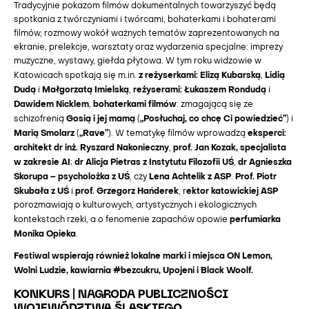
Tradycyjnie pokazom filmów dokumentalnych towarzyszyć będą
spotkania z twórczyniami i twórcami, bohaterkami i bohaterami
filmów, rozmowy wokół ważnych tematów zaprezentowanych na
ekranie, prelekcje, warsztaty oraz wydarzenia specjalne: imprezy
muzyczne, wystawy, giełda płytowa. W tym roku widzowie w
z reżyserkami: Elizą Kubarską
Lidią
Katowicach spotkają się m.in.
,
Dudą
Małgorzatą Imielską
reżyserami: Łukaszem Rondudą
i
,
i
Dawidem Nicklem
bohaterkami filmów
,
: zmagającą się ze
Gosią i jej mamą
„Posłuchaj, co chcę Ci powiedzieć”
schizofrenią
(
) i
Marią Smolarz
„Rave”
eksperci:
(
). W tematykę filmów wprowadzą
architekt dr inż. Ryszard Nakonieczny
prof. Jan Kozak, specjalista
,
w zakresie AI
dr Alicja Pietras z Instytutu Filozofii UŚ
dr Agnieszka
;
,
Skorupa – psycholożka z UŚ
Lena Achtelik z ASP
Prof. Piotr
, czy
.
Skubała z UŚ
prof. Grzegorz Hańderek
ektor katowickiej ASP
i
, r
porozmawiają o kulturowych, artystycznych i ekologicznych
perfumiarka
kontekstach rzeki, a o fenomenie zapachów opowie
Monika Opieka
.
Festiwal wspierają również lokalne marki i miejsca ON Lemon,
Wolni Ludzie, kawiarnia #bezcukru, Upojeni i Black Woolf.
KONKURS | NAGRODA PUBLICZNOŚCI
WOJEWÓDZTWA ŚLĄSKIEGO