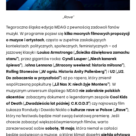
„Rave”
Tegoroczna śląska edycja MDAG z pewnością zadowoli fanów
kilka mocnych filmowych propozycji
muzyki. W programie pojawi się
o muzyce i artystach
, często w zupełnie zaskakujących
kontekstach: politycznych, społecznych, feministycznych – od
Louisa Armstronga
„Ścieżka dźwiękowa zamachu
jazzowej klasyki i
(
stanu”
Cyndi Lauper
„Niech kanarek
), przez gigantów rocka:
(
śpiewa”
ohna Lennona
„Stracony weekend: historia miłosna”
), J
(
),
Rolling Stonesów
„W ogniu. Historia Anity Pallenberg”
U2
„U2.
(
) i
(
Do zobaczenia w przyszłości”
) aż po rapera, który zmienił
„Lil Nas X: niech żyje Montero”
współczesną popkulturę (
). W
nie zabraknie polskich
muzycznym uniwersum śląskiego MDAG
akcentów
Cool Kids
: zobaczymy dokument o legendarnym zespole
of Death
„Dwadzieścia lat później: C.K.O.D.3”
(
) czy najnowszy film
kulturze rave w Polsce
„Rave”
Łukasza Rondudy i Dawida Nickla o
(
),
który na festiwalu będzie miał swoją światową premierę. Jeśli
chcecie zobaczyć większośćwymienionych filmów, warto
sobotę, 18 maja
zarezerwować sobie
, która niemal w całości
giełda płytowa
będzie poświęcon a muzyce, a której klimat dopełni