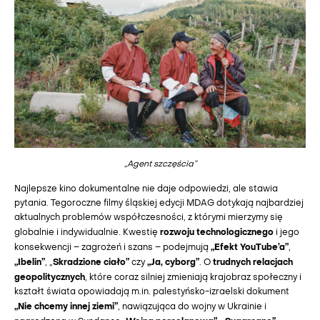
„Agent szczęścia”
Najlepsze kino dokumentalne nie daje odpowiedzi, ale stawia
pytania. Tegoroczne filmy śląskiej edycji MDAG dotykają najbardziej
aktualnych problemów współczesności, z którymi mierzymy się
rozwoju technologicznego
globalnie i indywidualnie. Kwestię
i jego
„Efekt YouTube’a”
konsekwencji – zagrożeń i szans – podejmują
,
„Ibelin”
Skradzione ciało”
„Ja, cyborg”
trudnych relacjach
, „
czy
. O
geopolitycznych
, które coraz silniej zmieniają krajobraz społeczny i
kształt świata opowiadają m.in. palestyńsko-izraelski dokument
„Nie chcemy innej ziemi”
, nawiązująca do wojny w Ukrainie i