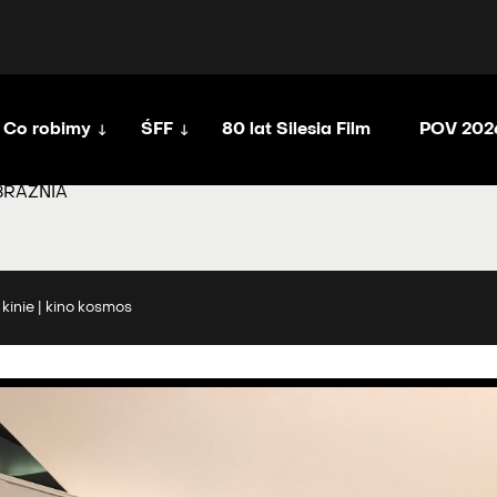
Co robimy
ŚFF
80 lat Silesia Film
POV 202
BRAŹNIA
kinie | kino kosmos