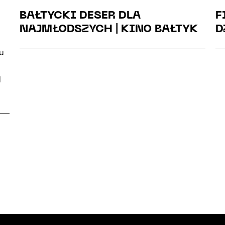
BAŁTYCKI DESER DLA
F
NAJMŁODSZYCH | KINO BAŁTYK
D
u
d