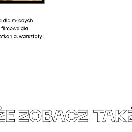
ia dla młodych
e filmowe dla
tkania, warsztaty i
ŻE
ZOBACZ TAK