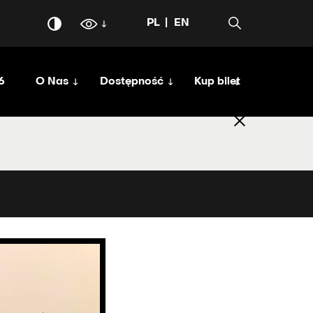
PL
EN
6
O Nas
Dostępność
Kup bilet