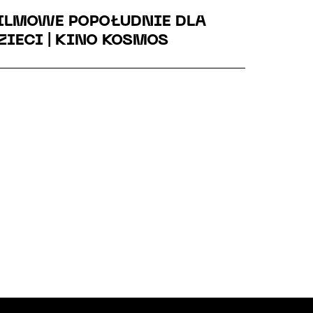
ILMOWE POPOŁUDNIE DLA
FILMO
ZIECI | KINO KOSMOS
KINOT