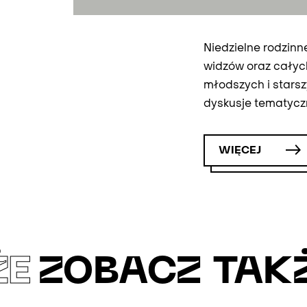
Niedzielne rodzinn
widzów oraz całych 
młodszych i starsz
dyskusje tematycz
WIĘCEJ
ŻE
ZOBACZ TAK