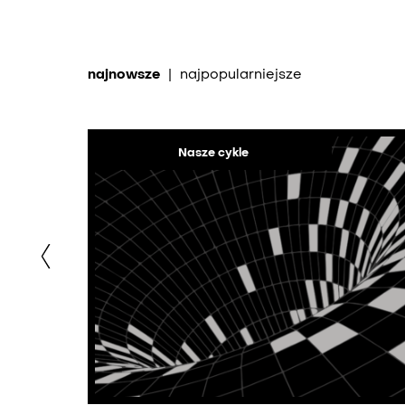
najnowsze
|
najpopularniejsze
Nasze cykle