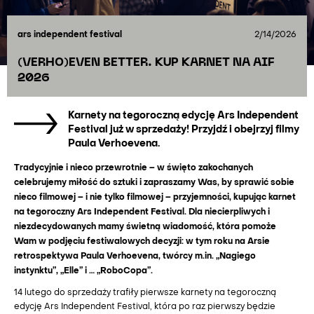
ars independent festival
2/14/2026
(VERHO)EVEN BETTER. KUP KARNET NA AIF
2026
Karnety na tegoroczną edycję Ars Independent
Festival już w sprzedaży! Przyjdź i obejrzyj filmy
Paula Verhoevena.
Tradycyjnie i nieco przewrotnie – w święto zakochanych
celebrujemy miłość do sztuki i zapraszamy Was, by sprawić sobie
nieco filmowej – i nie tylko filmowej – przyjemności, kupując karnet
na tegoroczny Ars Independent Festival. Dla niecierpliwych i
niezdecydowanych mamy świetną wiadomość, która pomoże
Wam w podjęciu festiwalowych decyzji: w tym roku na Arsie
retrospektywa Paula Verhoevena, twórcy m.in. „Nagiego
instynktu”, „Elle” i … „RoboCopa”.
14 lutego do sprzedaży trafiły pierwsze karnety na tegoroczną
edycję Ars Independent Festival, która po raz pierwszy będzie