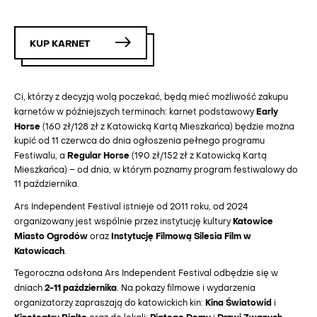
KUP KARNET
Ci, którzy z decyzją wolą poczekać, będą mieć możliwość zakupu
Early
karnetów w późniejszych terminach: karnet podstawowy
Horse
(160 zł/128 zł z Katowicką Kartą Mieszkańca) będzie można
kupić od 11 czerwca do dnia ogłoszenia pełnego programu
Regular Horse
Festiwalu, a
(190 zł/152 zł z Katowicką Kartą
Mieszkańca) – od dnia, w którym poznamy program festiwalowy do
11 października.
Ars Independent Festival istnieje od 2011 roku, od 2024
Katowice
organizowany jest wspólnie przez instytucję kultury
Miasto Ogrodów
Instytucję Filmową Silesia Film w
oraz
Katowicach
.
Tegoroczna odsłona Ars Independent Festival odbędzie się w
2-11 października
dniach
. Na pokazy filmowe i wydarzenia
Kina Światowid
organizatorzy zapraszają do katowickich kin:
i