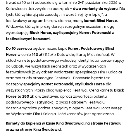
trwać aż 10 dni i odbędzie się w terminie 2-11 października 2026 w
dwa warianty do wyboru.
Katowicach. Jak zwykle na początek –
Dla
tych, którzy kierują się zasadą „im wcześniej, tym lepiej”, a
karnet Blind Horse.
festiwalowy program biorą w ciemno, mamy
Widzowie, którzy imprezę darzą szczególnym uczuciem, mogą
Black Horse, czyli specjalny Karnet Patronacki z
wybraćopcję
festiwalowymi bonusami.
Do 10 czerwca
Karnet Podstawowy Blind
będzie można kupić
Horse
140 zł
w cenie
(112 zł z Katowicką Kartą Mieszkańca). W
skład karnetu podstawowego wchodzą: identyfikator uprawniający
do udziału we wszystkich seansach oraz w wydarzeniach
festiwalowych (z wyjątkiem wydarzenia specjalnego Film i Kolacja)
oraz materiały promocyjne Festiwalu. Ponownie będzie też
specjalny Karnet Patronacki, czyli Black Horse
dostępny
dla
Black
wszystkich tych, którzy chcą wspierać Festiwal. Cena karnetu
Horse to 280 zł
, a w zestawie, oprócz zawartości pakietu
podstawowego i satysfakcji z bycia Patronem Festiwalu,
dostaniemy także gadżet specjalny z logiem Festiwalu oraz wstęp
na Wydarzenie Film i Kolacja. Ilość karnetów jest ograniczona.
Karnety do kupienia w kasie Kina Światowid, na stronie Festiwalu
oraz na stronie Kina Światowid.