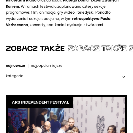
Kinoteatru Rialto
Piątego Domu
Drzwi Zwanych
oraz do lokali:
i
Koniem.
W ramach festiwalu zaplanowano cztery sekcje
programowe: film, animacja, gry wideo i teledyski. Ponadto:
retrospektywa Paula
wydarzenia i sekcje specjalne, w tym
Verhoevena
, koncerty, spotkania i dyskusje z twórcami.
ZOBACZ TAKŻE
ZOBACZ TAKŻE
najnowsze
|
najpopularniejsze
ARS INDEPENDENT FESTIVAL