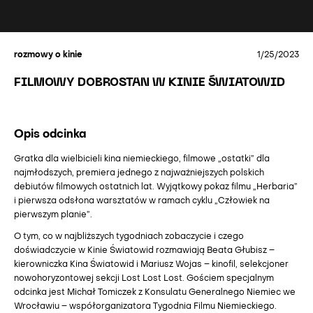
rozmowy o kinie
1/25/2023
FILMOWY DOBROSTAN W KINIE ŚWIATOWID
Opis odcinka
Gratka dla wielbicieli kina niemieckiego, filmowe „ostatki” dla
najmłodszych, premiera jednego z najważniejszych polskich
debiutów filmowych ostatnich lat. Wyjątkowy pokaz filmu „Herbaria”
i pierwsza odsłona warsztatów w ramach cyklu „Człowiek na
pierwszym planie”.
O tym, co w najbliższych tygodniach zobaczycie i czego
doświadczycie w Kinie Światowid rozmawiają Beata Głubisz –
kierowniczka Kina Światowid i Mariusz Wojas – kinofil, selekcjoner
nowohoryzontowej sekcji Lost Lost Lost. Gościem specjalnym
odcinka jest Michał Tomiczek z Konsulatu Generalnego Niemiec we
Wrocławiu – współorganizatora Tygodnia Filmu Niemieckiego.