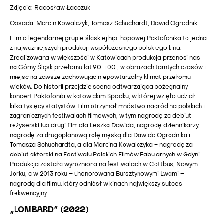
Zdjęcia: Radosław Ładczuk
Obsada: Marcin Kowalczyk, Tomasz Schuchardt, Dawid Ogrodnik
Film o legendarnej grupie śląskiej hip-hopowej Paktofonika to jedna
z najważniejszych produkcji współczesnego polskiego kina.
Zrealizowana w większości w Katowicach produkcja przenosi nas
na Górny Śląsk przełomu lat 90. i 00., w obrazach tamtych czasów i
miejsc na zawsze zachowując niepowtarzalny klimat przełomu
wieków. Do historii przejdzie scena odtwarzająca pożegnalny
koncert Paktofoniki w katowickim Spodku, w której wzięło udział
kilka tysięcy statystów. Film otrzymał mnóstwo nagród na polskich i
zagranicznych festiwalach filmowych, w tym nagrodę za debiut
reżyserski lub drugi film dla Leszka Dawida, nagrodę dziennikarzy,
nagrodę za drugoplanową rolę męską dla Dawida Ogrodnika i
Tomasza Schuchardta, a dla Marcina Kowalczyka – nagrodę za
debiut aktorski na Festiwalu Polskich Filmów Fabularnych w Gdyni.
Produkcja została wyróżniona na festiwalach w Cottbus, Nowym
Jorku, a w 2013 roku – uhonorowana Bursztynowymi Lwami –
nagrodą dla filmu, który odniósł w kinach największy sukces
frekwencyjny.
„LOMBARD” (2022)