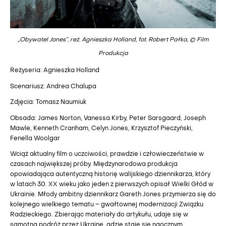
„Obywatel Jones”, reż. Agnieszka Holland, fot. Robert Pałka, © Film
Produkcja
Reżyseria: Agnieszka Holland
Scenariusz: Andrea Chalupa
Zdjęcia: Tomasz Naumiuk
Obsada: James Norton, Vanessa Kirby, Peter Sarsgaard, Joseph
Mawle, Kenneth Cranham, Celyn Jones, Krzysztof Pieczyński,
Fenella Woolgar
Wciąż aktualny film o uczciwości, prawdzie i człowieczeństwie w
czasach największej próby. Międzynarodowa produkcja
opowiadająca autentyczną historię walijskiego dziennikarza, który
w latach 30. XX wieku jako jeden z pierwszych opisał Wielki Głód w
Ukrainie. Młody ambitny dziennikarz Gareth Jones przymierza się do
kolejnego wielkiego tematu – gwałtownej modernizacji Związku
Radzieckiego. Zbierając materiały do artykułu, udaje się w
samotną podróż przez Ukrainę, gdzie staje się naocznym