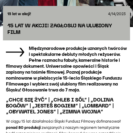
15 lat w akcji!
4/14/2023
15 LAT W AKCJI! ZAGŁOSUJ NA ULUBIONY
FILM
Międzynarodowe produkcje uznanych twórców
i spektakularne debiuty młodych reżyserów.
Pełne rozmachu fabuły, kameralne historie i
filmowy dokument. Uniwersalne opowieści i Śląsk
zapisany na taśmie filmowej. Poznaj produkcje
nominowane w plebiscycie 15-lecia Śląskiego Funduszu
Filmowego i wybierz swój ulubiony film realizowany na
Śląsku! Głosowanie trwa do 7 maja.
„CHCE SIĘ ŻYĆ” | „CHLEB I SÓL” | „DOLINA
BOGÓW” | „JESTEŚ BOGIEM” | „LOMBARD” |
„OBYWATEL JONES” | „ZIMNA WOJNA”
W ciągu 15 lat działalności Śląski Fundusz Filmowy dofinansował
ponad 80 produkcji
związanych z naszym regionem tematycznie