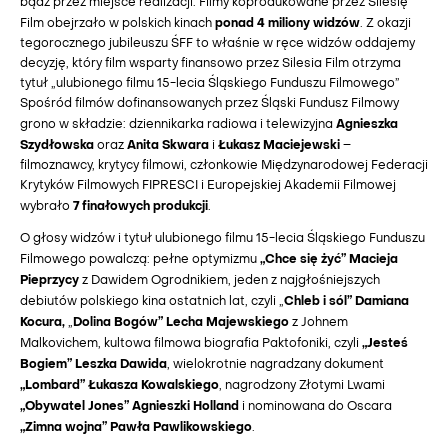
bądź przez miejsce realizacji. Filmy koprodukowane przez Silesię
ponad 4 miliony widzów
Film obejrzało w polskich kinach
. Z okazji
tegorocznego jubileuszu ŚFF to właśnie w ręce widzów oddajemy
decyzję, który film wsparty finansowo przez Silesia Film otrzyma
tytuł „ulubionego filmu 15-lecia Śląskiego Funduszu Filmowego”
Spośród filmów dofinansowanych przez Śląski Fundusz Filmowy
Agnieszka
grono w składzie: dziennikarka radiowa i telewizyjna
Szydłowska
Anita Skwara
Łukasz Maciejewski
oraz
i
–
filmoznawcy, krytycy filmowi, członkowie Międzynarodowej Federacji
Krytyków Filmowych FIPRESCI i Europejskiej Akademii Filmowej
7 finałowych produkcji
wybrało
.
O głosy widzów i tytuł ulubionego filmu 15-lecia Śląskiego Funduszu
„Chce się żyć”
Macieja
Filmowego powalczą: pełne optymizmu
Pieprzycy
z Dawidem Ogrodnikiem, jeden z najgłośniejszych
Chleb i sól” Damiana
debiutów polskiego kina ostatnich lat, czyli „
Kocura,
Dolina Bogów”
Lecha Majewskiego
„
z Johnem
„Jesteś
Malkovichem, kultowa filmowa biografia Paktofoniki, czyli
Bogiem” Leszka Dawida
, wielokrotnie nagradzany dokument
„Lombard” Łukasza Kowalskiego
, nagrodzony Złotymi Lwami
„Obywatel Jones” Agnieszki Holland
i nominowana do Oscara
„Zimna wojna”
Pawła Pawlikowskiego
.