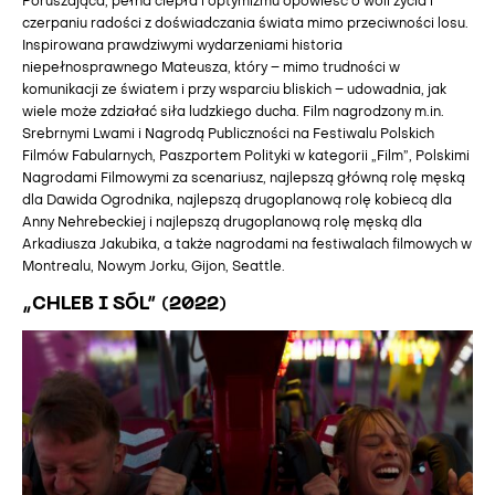
Poruszająca, pełna ciepła i optymizmu opowieść o woli życia i
czerpaniu radości z doświadczania świata mimo przeciwności losu.
Inspirowana prawdziwymi wydarzeniami historia
niepełnosprawnego Mateusza, który – mimo trudności w
komunikacji ze światem i przy wsparciu bliskich – udowadnia, jak
wiele może zdziałać siła ludzkiego ducha. Film nagrodzony m.in.
Srebrnymi Lwami i Nagrodą Publiczności na Festiwalu Polskich
Filmów Fabularnych, Paszportem Polityki w kategorii „Film”, Polskimi
Nagrodami Filmowymi za scenariusz, najlepszą główną rolę męską
dla Dawida Ogrodnika, najlepszą drugoplanową rolę kobiecą dla
Anny Nehrebeckiej i najlepszą drugoplanową rolę męską dla
Arkadiusza Jakubika, a także nagrodami na festiwalach filmowych w
Montrealu, Nowym Jorku, Gijon, Seattle.
„CHLEB I SÓL” (2022)