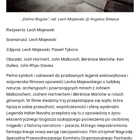
„Dolina Bogów”, reż. Lech Majewski, © Angelus Silesius
Reżyseria: Lech Majewski
Scenariusz: Lech Majewski
Zdjęcia: Lech Majewski, Paweł Tybora
Obsada: Josh Hartnett, John Malkovich, Bérénice Marlohe, Keir
Dullea, John Rhys-Davies
Pełna symboli i odniesień do pradawnych legend wielowątkowa i
wizjonerska filmowa opowieść Lecha Majewskiego o ludzkiej
naturze, archetypach i powracających mitach z Johnem
Malkovichem, Joshem Hartnettem i Bérénice Marlohe w rolach
głównych. W filmie śledzimy trzy przeplatające się wątki, które
łączą w sobie przeszłość, współczesność i sferę wyobraźni.
Legenda Indian Navaho przeplata się tu z opowieścią o życiu
ekscentrycznego bogacza szukającego pocieszenia po osobistej
tragedii i z historią narratora – pisarza, którego nieposkromiona
fantazja kreuje nową wersję rzeczywistości. Film otrzymał Nagrodę
Specjalną Przewodniczącego Komitetu Organizacyjnego Festiwalu