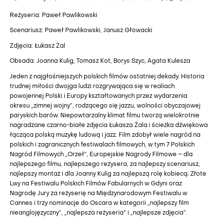
Reżyseria: Paweł Pawlikowski
Scenariusz: Paweł Pawlikowski, Janusz Głowacki
Zdjęcia: Łukasz Żal
Obsada: Joanna Kulig, Tomasz Kot, Borys Szyc, Agata Kulesza
Jeden z najgłośniejszych polskich filmów ostatniej dekady. Historia
trudnej miłości dwojga ludzi rozgrywająca się w realiach
powojennej Polski i Europy kształtowanych przez wydarzenia
okresu „zimnej wojny”, rodzącego się jazzu, wolności obyczajowej
paryskich barów. Niepowtarzalny klimat filmu tworzą wielokrotnie
nagradzane czarno-białe zdjęcia Łukasza Żala i ścieżka dźwiękowa
łącząca polską muzykę ludową i jazz. Film zdobył wiele nagród na
polskich i zagranicznych festiwalach filmowych, w tym 7 Polskich
Nagród Filmowych „Orzeł”, Europejskie Nagrody Filmowe – dla
najlepszego filmu, najlepszego reżysera, za najlepszy scenariusz,
najlepszy montaż i dla Joanny Kulig za najlepszą rolę kobiecą; Złote
Lwy na Festiwalu Polskich Filmów Fabularnych w Gdyni oraz
Nagrodę Jury za reżyserię na Międzynarodowym Festiwalu w
Cannes i trzy nominacje do Oscara w kategorii „najlepszy film
nieanglojęzyczny”, „najlepsza reżyseria” i „najlepsze zdjęcia”.