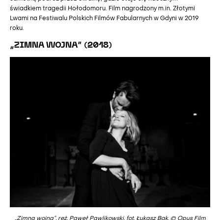
świadkiem tragedii Hołodomoru. Film nagrodzony m.in. Złotymi
Lwami na Festiwalu Polskich Filmów Fabularnych w Gdyni w 2019
roku.
„ZIMNA WOJNA” (2018)
„Zimna wojna”, reż. Paweł Pawlikowski, fot. Łukasz Bąk, © Opus Film