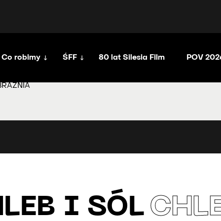
Co robimy
ŚFF
80 lat Silesia Film
POV 202
BRAŹNIA
LEB I SÓL
CHLE