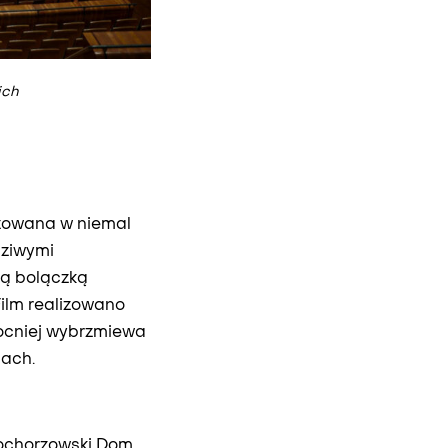
ich
izowana w niemal
dziwymi
zą bolączką
Film realizowano
mocniej wybrzmiewa
cach.
rochorzowski Dom