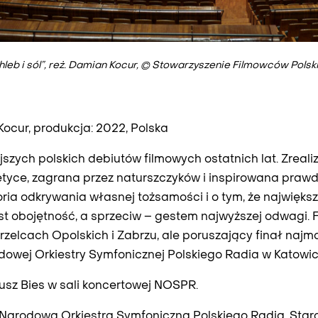
hleb i sól”, reż. Damian Kocur, © Stowarzyszenie Filmowców Polsk
Kocur, produkcja: 2022, Polska
jszych polskich debiutów filmowych ostatnich lat. Zreal
tyce, zagrana przez naturszczyków i inspirowana praw
ria odkrywania własnej tożsamości i o tym, że najwięks
t obojętność, a sprzeciw – gestem najwyższej odwagi. 
rzelcach Opolskich i Zabrzu, ale poruszający finał naj
odowej Orkiestry Symfonicznej Polskiego Radia w Katowi
usz Bies w sali koncertowej NOSPR.
: Narodowa Orkiestra Symfoniczna Polskiego Radia, Sta