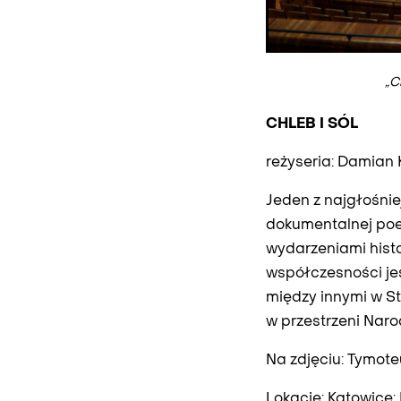
„C
CHLEB I SÓL
reżyseria: Damian 
Jeden z najgłośnie
dokumentalnej poe
wydarzeniami histo
współczesności jes
między innymi w St
w przestrzeni Nar
Na zdjęciu: Tymote
Lokacje: Katowice