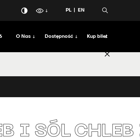
PL
EN
6
O Nas
Dostępność
Kup bilet
B I SÓL
CHLEB 