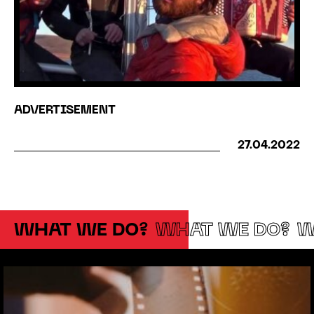
ADVERTISEMENT
27.04.2022
WHAT WE DO?
WHAT WE DO?
W