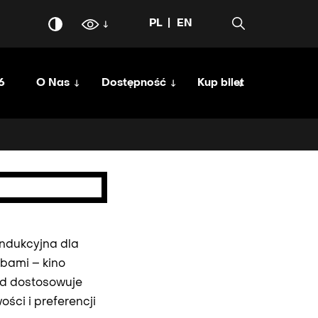
PL
EN
6
O Nas
Dostępność
Kup bilet
indukcyjna dla
bami – kino
id dostosowuje
ości i preferencji