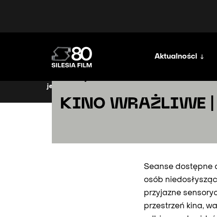
Aktualności
nasze cykle
jesteś tutaj:
strona główna
aktualności
kino wrażl
KINO WRAŻLIWE 
Seanse dostępne dl
osób niedosłysząc
przyjazne sensory
przestrzeń kina, wa