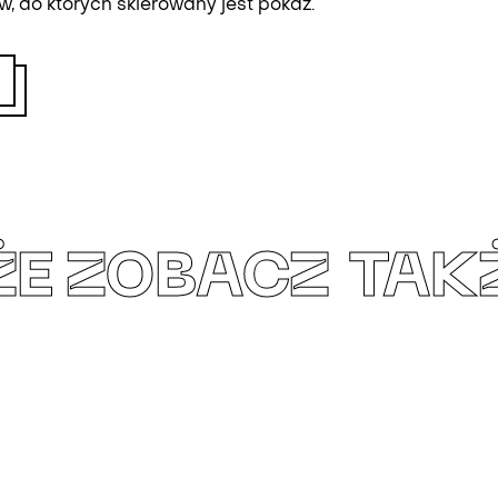
, do których skierowany jest pokaz.
ŻE
ZOBACZ TAK