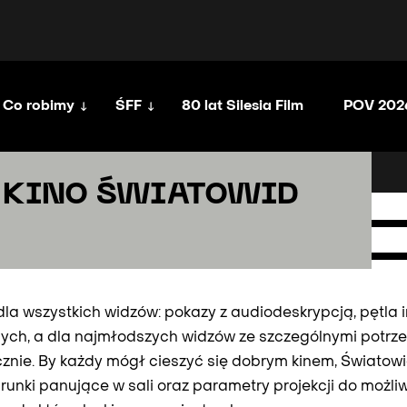
Co robimy
ŚFF
80 lat Silesia Film
POV 202
iwe | kino światowid
| KINO ŚWIATOWID
a wszystkich widzów: pokazy z audiodeskrypcją, pętla 
ych, a dla najmłodszych widzów ze szczególnymi potrze
cznie. By każdy mógł cieszyć się dobrym kinem, Światow
runki panujące w sali oraz parametry projekcji do możliw