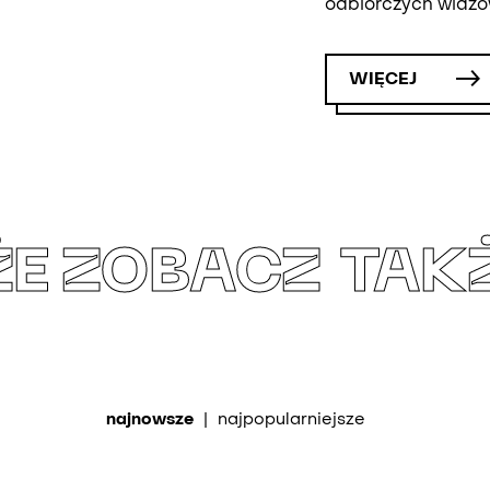
odbiorczych widzów
WIĘCEJ
ŻE
ZOBACZ TAK
najnowsze
|
najpopularniejsze