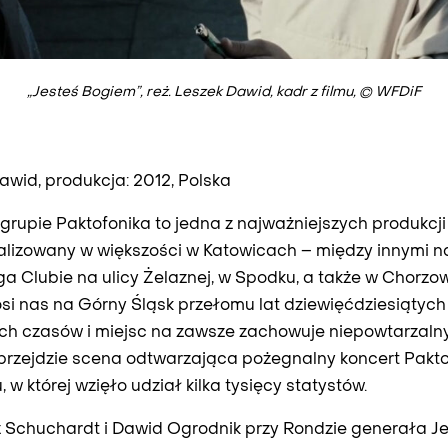
„Jesteś Bogiem”, reż. Leszek Dawid, kadr z filmu, © WFDiF
Dawid, produkcja: 2012, Polska
 grupie Paktofonika to jedna z najważniejszych produkc
ealizowany w większości w Katowicach – między innymi 
 Clubie na ulicy Żelaznej, w Spodku, a także w Chorzowi
osi nas na Górny Śląsk przełomu lat dziewięćdziesiątych
h czasów i miejsc na zawsze zachowuje niepowtarzalny
i przejdzie scena odtwarzająca pożegnalny koncert Pakto
w której wzięło udział kilka tysięcy statystów.
z Schuchardt i Dawid Ogrodnik przy Rondzie generała Je