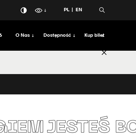
PL
EN
6
O Nas
Dostępność
Kup bilet
GIEM
JESTEŚ B