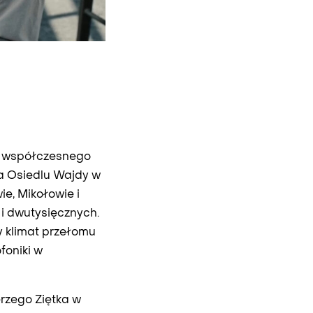
ji współczesnego
na Osiedlu Wajdy w
e, Mikołowie i
 i dwutysięcznych.
 klimat przełomu
foniki w
rzego Ziętka w