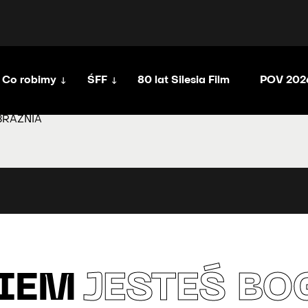
Co robimy
ŚFF
80 lat Silesia Film
POV 202
BRAŹNIA
GIEM
JESTEŚ BO