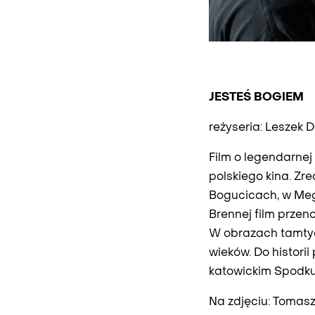
JESTEŚ BOGIEM
reżyseria: Leszek 
Film o legendarnej
polskiego kina. Zr
Bogucicach, w Mega
Brennej film przen
W obrazach tamtyc
wieków. Do histori
katowickim Spodku, 
Na zdjęciu: Tomas