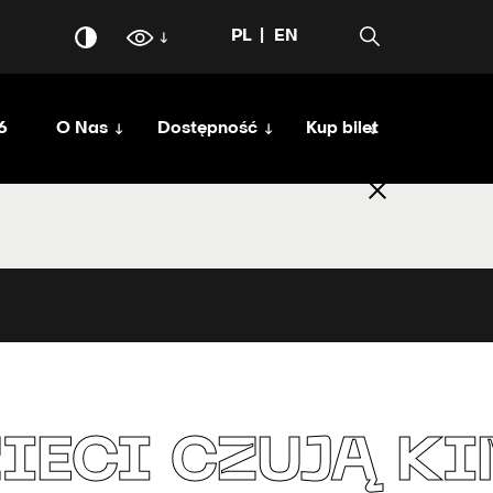
PL
EN
6
O Nas
Dostępność
Kup bilet
IECI CZUJĄ K