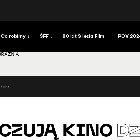
Co robimy
ŚFF
80 lat Silesia Film
POV 202
BRAŹNIA
 kino
 CZUJĄ KINO
DZ