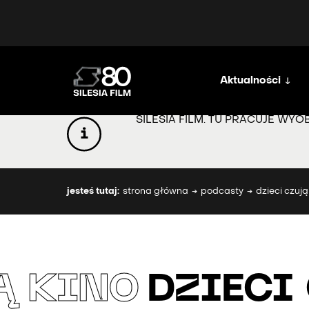
Aktualności
SILESIA FILM. TU PRACUJE WYO
jesteś tutaj:
strona główna
podcasty
dzieci czują
Ą KINO
DZIECI