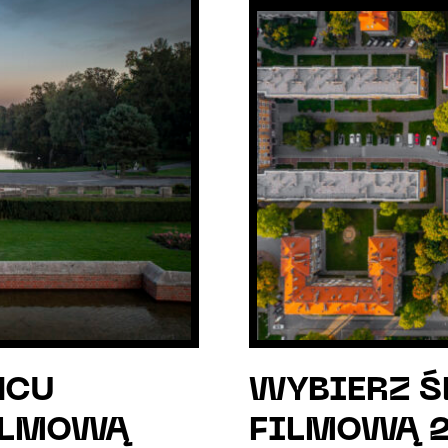
ŃCU
WYBIERZ Ś
ILMOWĄ
FILMOWĄ 2