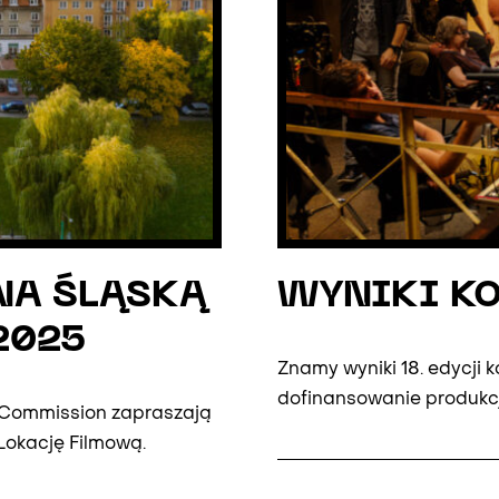
 NA ŚLĄSKĄ
WYNIKI KO
2025
Znamy wyniki 18. edycji
dofinansowanie produkcji
lm Commission zapraszają
 Lokację Filmową.